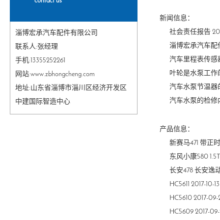
contact us
新闻信息：
社会责任报告 2023
淄博宏承汽车配件有限公司
淄博宏承汽车配件有限
联系人:张经理
汽车里程表传感器需
手机:13355252261
叶轮是水泵工作的核心
网站:www.zbhongcheng.com
汽车水泵​节温器的作..
地址:山东省淄博市淄川区经济开发区
汽车水泵的检修内容
中建国际智造中心
产品信息：
新赛马471 带正时孔 
东风小康580 1.5T 
长安478 长安逸动 2
HC5611 2017-10-13
HC5610 2017-09-
HC5609 2017-09-